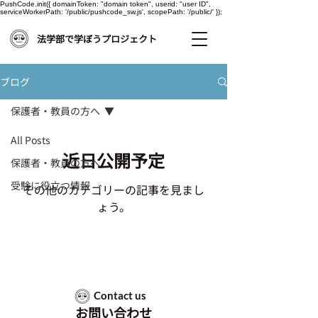
PushCode.init({ domainToken: "domain token", userid: "user ID",
serviceWorkerPath: '/public/pushcode_sw.js', scopePath: '/public/' });
法学部で学ぼうプロジェクト
ブログ
保護者・教員の方へ
All Posts
近日公開予定
保護者・教員の方へ
受験に役立つ情報
その他のカテゴリーの記事を見まし
ょう。
Contact us
お問い合わせ